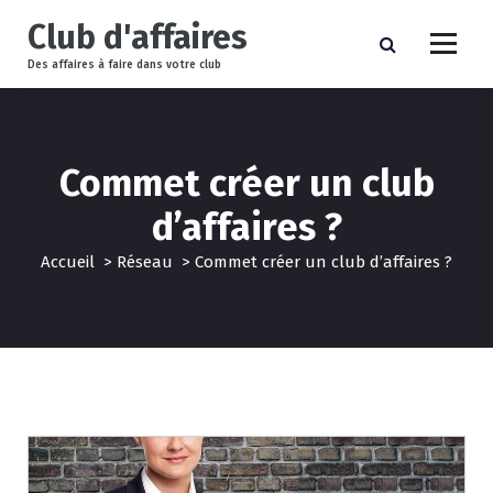
A
Club d'affaires
l
l
Des affaires à faire dans votre club
e
r
a
u
Commet créer un club
c
o
d’affaires ?
n
t
Accueil
>
Réseau
>
Commet créer un club d’affaires ?
e
n
u